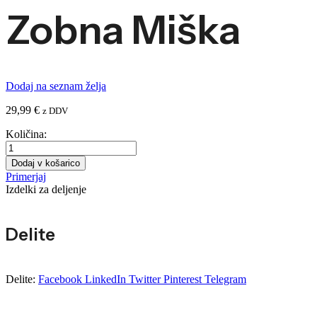
Zobna Miška
Dodaj na seznam želja
29,99
€
z DDV
Količina:
Zobna
miška
Dodaj v košarico
količina
Primerjaj
Izdelki za deljenje
Delite
Delite:
Facebook
LinkedIn
Twitter
Pinterest
Telegram