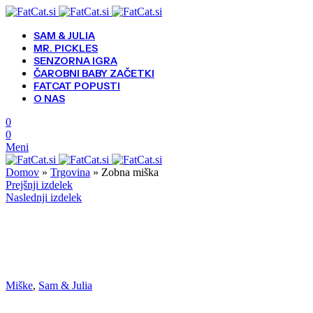
SAM & JULIA
MR. PICKLES
SENZORNA IGRA
ČAROBNI BABY ZAČETKI
FATCAT POPUSTI
O NAS
0
0
Meni
Domov
»
Trgovina
»
Zobna miška
Prejšnji izdelek
Naslednji izdelek
Miške
,
Sam & Julia