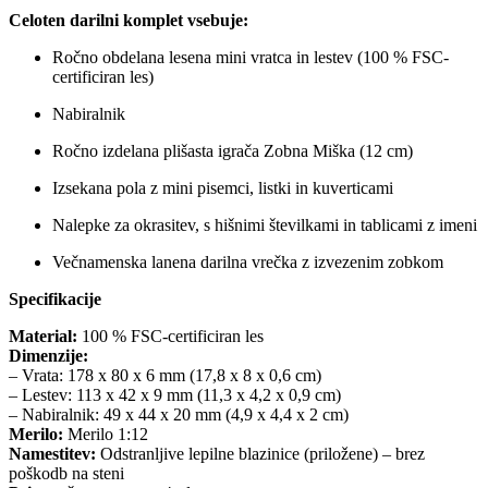
Celoten darilni komplet vsebuje:
Ročno obdelana lesena mini vratca in lestev (100 % FSC-
certificiran les)
Nabiralnik
Ročno izdelana plišasta igrača Zobna Miška (12 cm)
Izsekana pola z mini pisemci, listki in kuverticami
Nalepke za okrasitev, s hišnimi številkami in tablicami z imeni
Večnamenska lanena darilna vrečka z izvezenim zobkom
Specifikacije
Material:
100 % FSC-certificiran les
Dimenzije:
– Vrata: 178 x 80 x 6 mm (17,8 x 8 x 0,6 cm)
– Lestev: 113 x 42 x 9 mm (11,3 x 4,2 x 0,9 cm)
– Nabiralnik: 49 x 44 x 20 mm (4,9 x 4,4 x 2 cm)
Merilo:
Merilo 1:12
Namestitev:
Odstranljive lepilne blazinice (priložene) – brez
poškodb na steni