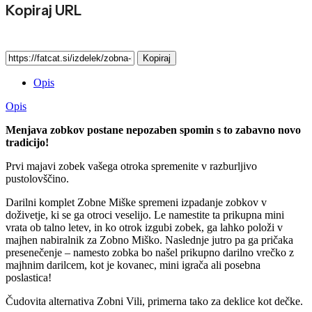
Kopiraj URL
Kopiraj
Opis
Opis
Menjava zobkov postane nepozaben spomin s to zabavno novo
tradicijo!
Prvi majavi zobek vašega otroka spremenite v razburljivo
pustolovščino.
Darilni komplet Zobne Miške spremeni izpadanje zobkov v
doživetje, ki se ga otroci veselijo. Le namestite ta prikupna mini
vrata ob talno letev, in ko otrok izgubi zobek, ga lahko položi v
majhen nabiralnik za Zobno Miško. Naslednje jutro pa ga pričaka
presenečenje – namesto zobka bo našel prikupno darilno vrečko z
majhnim darilcem, kot je kovanec, mini igrača ali posebna
poslastica!
Čudovita alternativa Zobni Vili, primerna tako za deklice kot dečke.