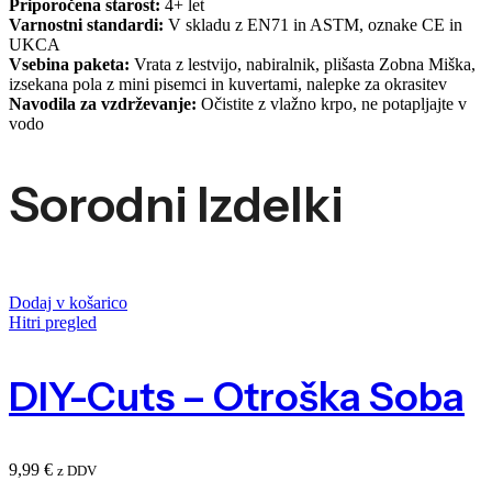
Priporočena starost:
4+ let
Varnostni standardi:
V skladu z EN71 in ASTM, oznake CE in
UKCA
Vsebina paketa:
Vrata z lestvijo, nabiralnik, plišasta Zobna Miška,
izsekana pola z mini pisemci in kuvertami, nalepke za okrasitev
Navodila za vzdrževanje:
Očistite z vlažno krpo, ne potapljajte v
vodo
Sorodni Izdelki
Dodaj v košarico
Hitri pregled
DIY-Cuts – Otroška Soba
9,99
€
z DDV